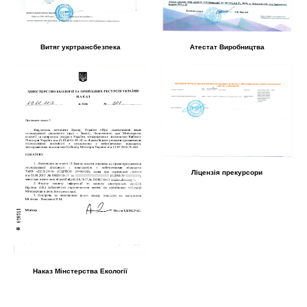
Витяг укртрансбезпека
Атестат Виробництва
Ліцензія прекурсори
Наказ Мінстерства Екології