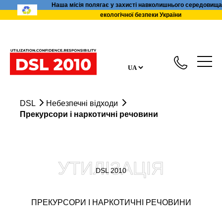
Наша місія полягає у захисті навколишнього середовища
екологічної безпеки України
DSL
Небезпечні відходи
Прекурсори і наркотичні речовини
УТИЛІЗАЦІЯ
DSL 2010
ПРЕКУРСОРИ І НАРКОТИЧНІ РЕЧОВИНИ