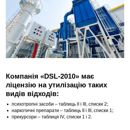
Компанія «DSL-2010» має
ліцензію на утилізацію таких
видів відходів:
психотропні засоби – таблиць II і ІІІ, списки 2;
наркотичні препарати – таблиць II і ІІІ, списки 1;
прекурсори – таблиця IV, списки 1 і 2.